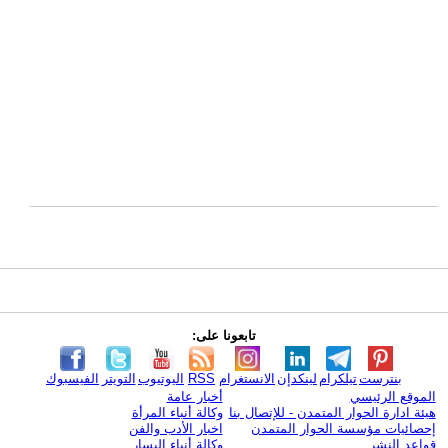
تابعونا على:
بنترست
تيلكرام
لينكدإن
الانستغرام
RSS
اليوتيوب
التويتر
الفيسبوك
الموقع الرئيسي
أخبار عامة
هيئة ادارة الحوار المتمدن - للإتصال بنا
وكالة أنباء المرأة
إحصائيات مؤسسة الحوار المتمدن
اخبار الأدب والفن
قواعد النشر
وكالة أنباء اليسار