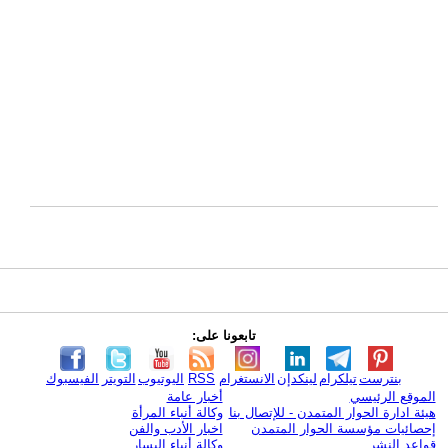
تابعونا على:
بنترست
تيلكرام
لينكدإن
الانستغرام
RSS
اليوتيوب
التويتر
الفيسبوك
الموقع الرئيسي
أخبار عامة
هيئة ادارة الحوار المتمدن - للإتصال بنا
وكالة أنباء المرأة
إحصائيات مؤسسة الحوار المتمدن
اخبار الأدب والفن
قواعد النشر
وكالة أنباء اليسار