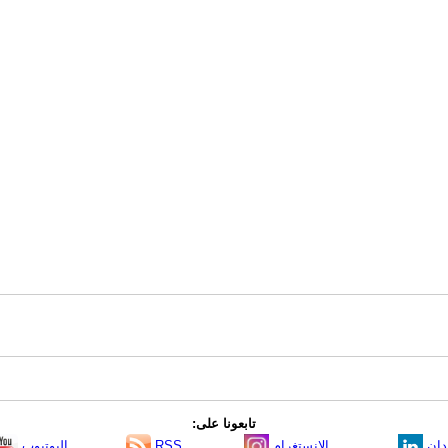
تابعونا على:
دإن
الانستغرام
RSS
اليوتيوب