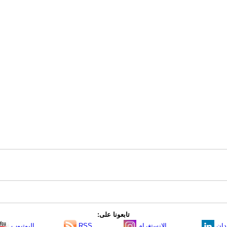
تابعونا على:
دإن
الانستغرام
RSS
اليوتيوب