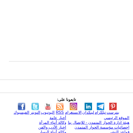
تابعونا على:
بنترست
تيلكرام
لينكدإن
الانستغرام
RSS
اليوتيوب
التويتر
الفيسبوك
الموقع الرئيسي
أخبار عامة
هيئة ادارة الحوار المتمدن - للإتصال بنا
وكالة أنباء المرأة
إحصائيات مؤسسة الحوار المتمدن
اخبار الأدب والفن
قواعد النشر
وكالة أنباء اليسار