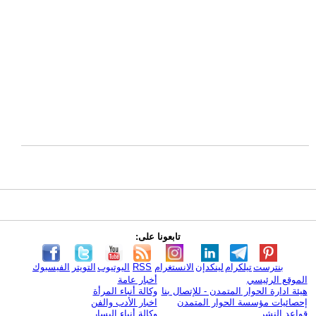
تابعونا على:
بنترست
تيلكرام
لينكدإن
الانستغرام
RSS
اليوتيوب
التويتر
الفيسبوك
الموقع الرئيسي
أخبار عامة
هيئة ادارة الحوار المتمدن - للإتصال بنا
وكالة أنباء المرأة
إحصائيات مؤسسة الحوار المتمدن
اخبار الأدب والفن
قواعد النشر
وكالة أنباء اليسار