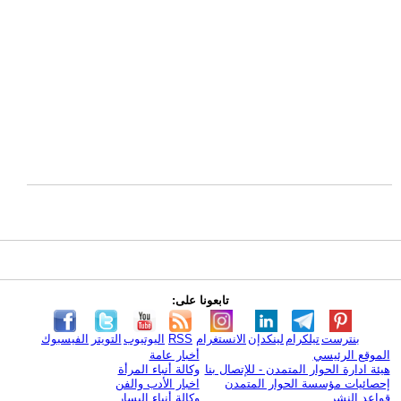
تابعونا على:
بنترست
تيلكرام
لينكدإن
الانستغرام
RSS
اليوتيوب
التويتر
الفيسبوك
الموقع الرئيسي
أخبار عامة
هيئة ادارة الحوار المتمدن - للإتصال بنا
وكالة أنباء المرأة
إحصائيات مؤسسة الحوار المتمدن
اخبار الأدب والفن
قواعد النشر
وكالة أنباء اليسار