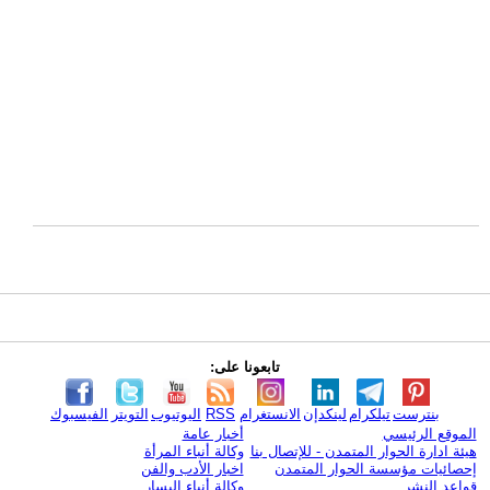
تابعونا على:
بنترست
تيلكرام
لينكدإن
الانستغرام
RSS
اليوتيوب
التويتر
الفيسبوك
الموقع الرئيسي
أخبار عامة
هيئة ادارة الحوار المتمدن - للإتصال بنا
وكالة أنباء المرأة
إحصائيات مؤسسة الحوار المتمدن
اخبار الأدب والفن
قواعد النشر
وكالة أنباء اليسار