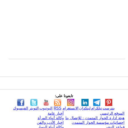
تابعونا على:
بنترست
تيلكرام
لينكدإن
الانستغرام
RSS
اليوتيوب
التويتر
الفيسبوك
الموقع الرئيسي
أخبار عامة
هيئة ادارة الحوار المتمدن - للإتصال بنا
وكالة أنباء المرأة
إحصائيات مؤسسة الحوار المتمدن
اخبار الأدب والفن
قواعد النشر
وكالة أنباء اليسار