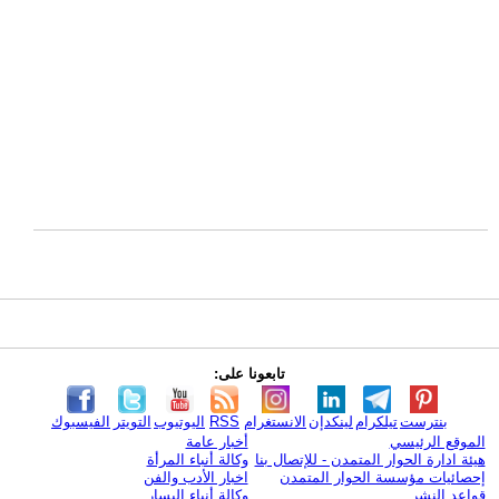
تابعونا على:
بنترست
تيلكرام
لينكدإن
الانستغرام
RSS
اليوتيوب
التويتر
الفيسبوك
الموقع الرئيسي
أخبار عامة
هيئة ادارة الحوار المتمدن - للإتصال بنا
وكالة أنباء المرأة
إحصائيات مؤسسة الحوار المتمدن
اخبار الأدب والفن
قواعد النشر
وكالة أنباء اليسار