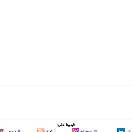
تابعونا على:
دإن
الانستغرام
RSS
اليوتيوب