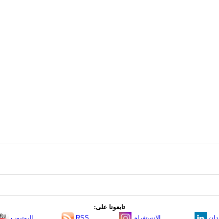
تابعونا على:
دإن
الانستغرام
RSS
اليوتيوب