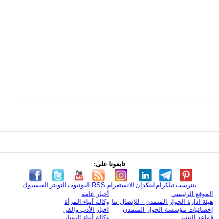
تابعونا على:
بنترست
تيلكرام
لينكدإن
الانستغرام
RSS
اليوتيوب
التويتر
الفيسبوك
الموقع الرئيسي
أخبار عامة
هيئة ادارة الحوار المتمدن - للإتصال بنا
وكالة أنباء المرأة
إحصائيات مؤسسة الحوار المتمدن
اخبار الأدب والفن
قواعد النشر
وكالة أنباء اليسار