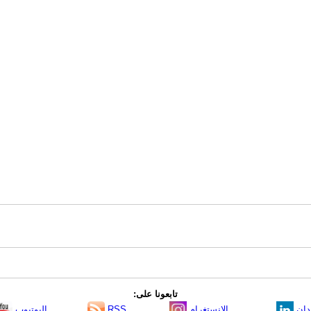
تابعونا على:
دإن
الانستغرام
RSS
اليوتيوب