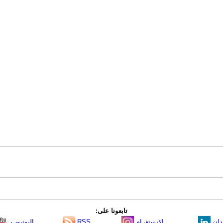
تابعونا على:
دإن
الانستغرام
RSS
اليوتيوب