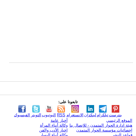
تابعونا على:
بنترست
تيلكرام
لينكدإن
الانستغرام
RSS
اليوتيوب
التويتر
الفيسبوك
الموقع الرئيسي
أخبار عامة
هيئة ادارة الحوار المتمدن - للإتصال بنا
وكالة أنباء المرأة
إحصائيات مؤسسة الحوار المتمدن
اخبار الأدب والفن
قواعد النشر
وكالة أنباء اليسار