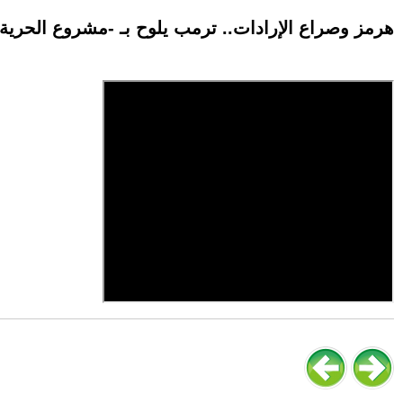
هرمز وصراع الإرادات.. ترمب يلوح بـ -مشروع الحري