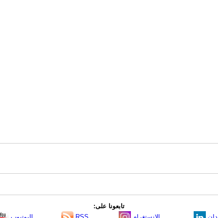
تابعونا على:
دإن
الانستغرام
RSS
اليوتيوب