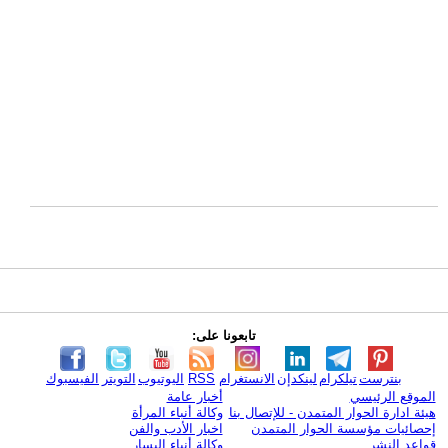
تابعونا على:
بنترست
تيلكرام
لينكدإن
الانستغرام
RSS
اليوتيوب
التويتر
الفيسبوك
الموقع الرئيسي
أخبار عامة
هيئة ادارة الحوار المتمدن - للإتصال بنا
وكالة أنباء المرأة
إحصائيات مؤسسة الحوار المتمدن
اخبار الأدب والفن
قواعد النشر
وكالة أنباء اليسار