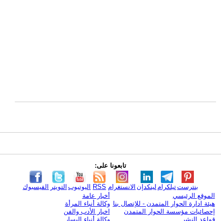
تابعونا على:
بنترست
تيلكرام
لينكدإن
الانستغرام
RSS
اليوتيوب
التويتر
الفيسبوك
الموقع الرئيسي
أخبار عامة
هيئة ادارة الحوار المتمدن - للإتصال بنا
وكالة أنباء المرأة
إحصائيات مؤسسة الحوار المتمدن
اخبار الأدب والفن
قواعد النشر
وكالة أنباء اليسار