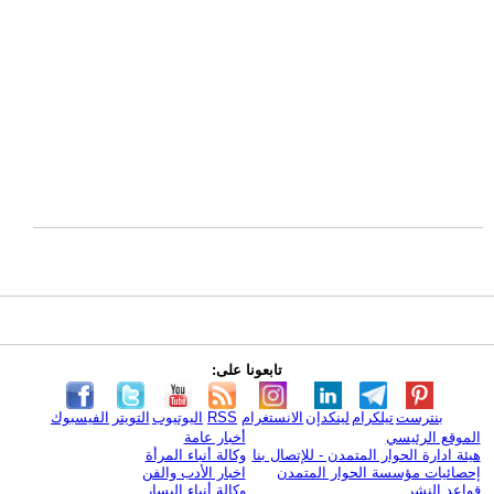
تابعونا على:
بنترست
تيلكرام
لينكدإن
الانستغرام
RSS
اليوتيوب
التويتر
الفيسبوك
الموقع الرئيسي
أخبار عامة
هيئة ادارة الحوار المتمدن - للإتصال بنا
وكالة أنباء المرأة
إحصائيات مؤسسة الحوار المتمدن
اخبار الأدب والفن
قواعد النشر
وكالة أنباء اليسار