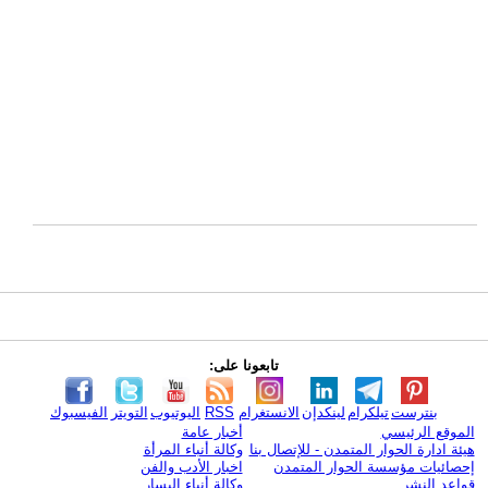
تابعونا على:
بنترست
تيلكرام
لينكدإن
الانستغرام
RSS
اليوتيوب
التويتر
الفيسبوك
الموقع الرئيسي
أخبار عامة
هيئة ادارة الحوار المتمدن - للإتصال بنا
وكالة أنباء المرأة
إحصائيات مؤسسة الحوار المتمدن
اخبار الأدب والفن
قواعد النشر
وكالة أنباء اليسار