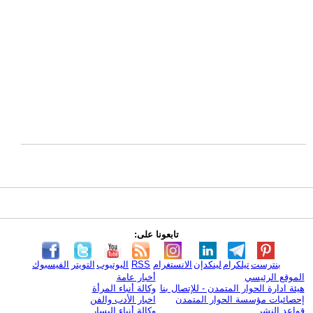
تابعونا على:
بنترست
تيلكرام
لينكدإن
الانستغرام
RSS
اليوتيوب
التويتر
الفيسبوك
الموقع الرئيسي
أخبار عامة
هيئة ادارة الحوار المتمدن - للإتصال بنا
وكالة أنباء المرأة
إحصائيات مؤسسة الحوار المتمدن
اخبار الأدب والفن
قواعد النشر
وكالة أنباء اليسار