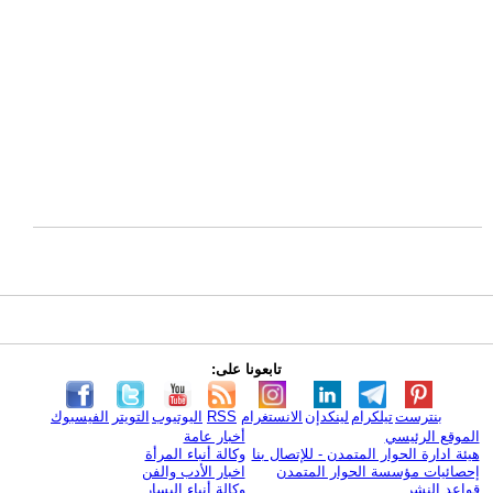
تابعونا على:
بنترست
تيلكرام
لينكدإن
الانستغرام
RSS
اليوتيوب
التويتر
الفيسبوك
الموقع الرئيسي
أخبار عامة
هيئة ادارة الحوار المتمدن - للإتصال بنا
وكالة أنباء المرأة
إحصائيات مؤسسة الحوار المتمدن
اخبار الأدب والفن
قواعد النشر
وكالة أنباء اليسار