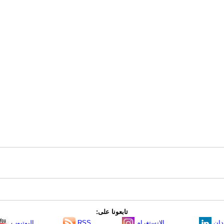
تابعونا على:
دإن
الانستغرام
RSS
اليوتيوب