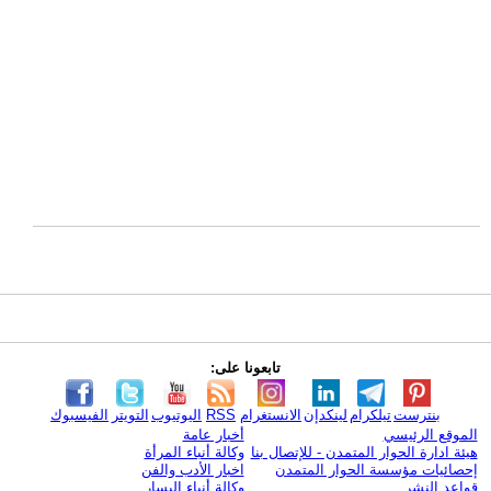
تابعونا على:
بنترست
تيلكرام
لينكدإن
الانستغرام
RSS
اليوتيوب
التويتر
الفيسبوك
الموقع الرئيسي
أخبار عامة
هيئة ادارة الحوار المتمدن - للإتصال بنا
وكالة أنباء المرأة
إحصائيات مؤسسة الحوار المتمدن
اخبار الأدب والفن
قواعد النشر
وكالة أنباء اليسار