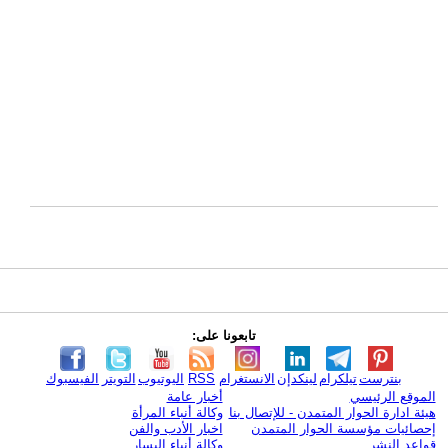
تابعونا على:
بنترست
تيلكرام
لينكدإن
الانستغرام
RSS
اليوتيوب
التويتر
الفيسبوك
الموقع الرئيسي
أخبار عامة
هيئة ادارة الحوار المتمدن - للإتصال بنا
وكالة أنباء المرأة
إحصائيات مؤسسة الحوار المتمدن
اخبار الأدب والفن
قواعد النشر
وكالة أنباء اليسار