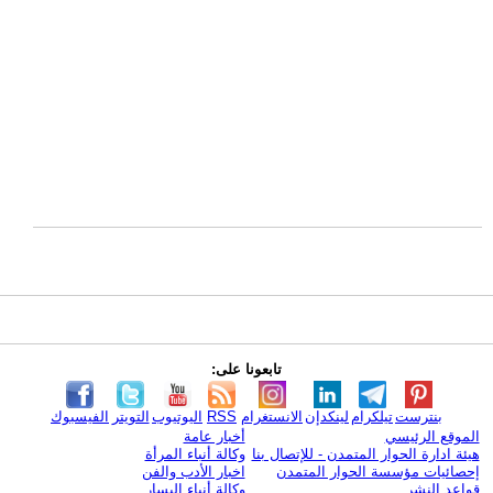
تابعونا على:
بنترست
تيلكرام
لينكدإن
الانستغرام
RSS
اليوتيوب
التويتر
الفيسبوك
الموقع الرئيسي
أخبار عامة
هيئة ادارة الحوار المتمدن - للإتصال بنا
وكالة أنباء المرأة
إحصائيات مؤسسة الحوار المتمدن
اخبار الأدب والفن
قواعد النشر
وكالة أنباء اليسار