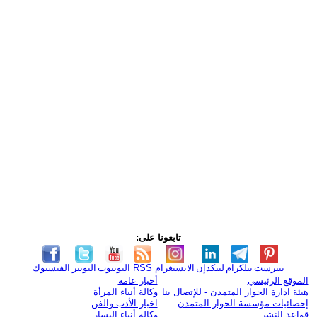
تابعونا على:
بنترست
تيلكرام
لينكدإن
الانستغرام
RSS
اليوتيوب
التويتر
الفيسبوك
الموقع الرئيسي
أخبار عامة
هيئة ادارة الحوار المتمدن - للإتصال بنا
وكالة أنباء المرأة
إحصائيات مؤسسة الحوار المتمدن
اخبار الأدب والفن
قواعد النشر
وكالة أنباء اليسار