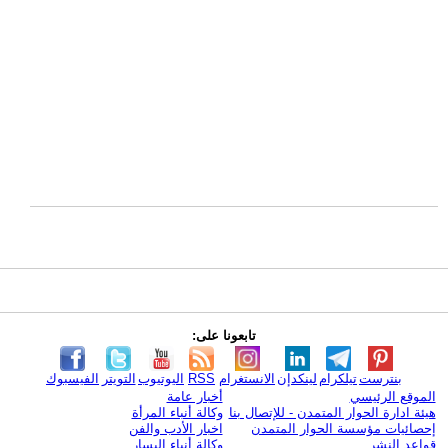
تابعونا على:
بنترست
تيلكرام
لينكدإن
الانستغرام
RSS
اليوتيوب
التويتر
الفيسبوك
الموقع الرئيسي
أخبار عامة
هيئة ادارة الحوار المتمدن - للإتصال بنا
وكالة أنباء المرأة
إحصائيات مؤسسة الحوار المتمدن
اخبار الأدب والفن
قواعد النشر
وكالة أنباء اليسار