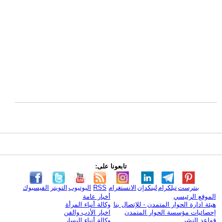
تابعونا على:
بنترست
تيلكرام
لينكدإن
الانستغرام
RSS
اليوتيوب
التويتر
الفيسبوك
الموقع الرئيسي
أخبار عامة
هيئة ادارة الحوار المتمدن - للإتصال بنا
وكالة أنباء المرأة
إحصائيات مؤسسة الحوار المتمدن
اخبار الأدب والفن
قواعد النشر
وكالة أنباء اليسار