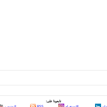
تابعونا على:
دإن
الانستغرام
RSS
اليوتيوب