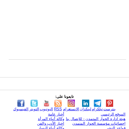
تابعونا على:
بنترست
تيلكرام
لينكدإن
الانستغرام
RSS
اليوتيوب
التويتر
الفيسبوك
الموقع الرئيسي
أخبار عامة
هيئة ادارة الحوار المتمدن - للإتصال بنا
وكالة أنباء المرأة
إحصائيات مؤسسة الحوار المتمدن
اخبار الأدب والفن
قواعد النشر
وكالة أنباء اليسار