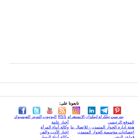
تابعونا على:
بنترست
تيلكرام
لينكدإن
الانستغرام
RSS
اليوتيوب
التويتر
الفيسبوك
الموقع الرئيسي
أخبار عامة
هيئة ادارة الحوار المتمدن - للإتصال بنا
وكالة أنباء المرأة
إحصائيات مؤسسة الحوار المتمدن
اخبار الأدب والفن
قواعد النشر
وكالة أنباء اليسار