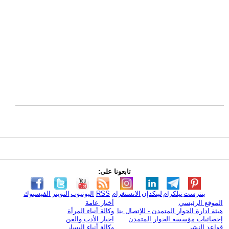
تابعونا على:
بنترست
تيلكرام
لينكدإن
الانستغرام
RSS
اليوتيوب
التويتر
الفيسبوك
الموقع الرئيسي
أخبار عامة
هيئة ادارة الحوار المتمدن - للإتصال بنا
وكالة أنباء المرأة
إحصائيات مؤسسة الحوار المتمدن
اخبار الأدب والفن
قواعد النشر
وكالة أنباء اليسار