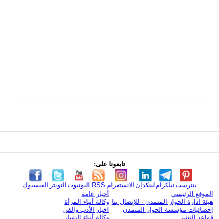
تابعونا على:
بنترست
تيلكرام
لينكدإن
الانستغرام
RSS
اليوتيوب
التويتر
الفيسبوك
الموقع الرئيسي
أخبار عامة
هيئة ادارة الحوار المتمدن - للإتصال بنا
وكالة أنباء المرأة
إحصائيات مؤسسة الحوار المتمدن
اخبار الأدب والفن
قواعد النشر
وكالة أنباء اليسار