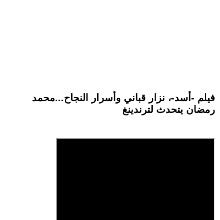
فيلم -أسد-، نزار قباني وأسرار النجاح...محمد
رمضان يتحدث لترندينغ