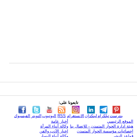
تابعونا على:
بنترست
تيلكرام
لينكدإن
الانستغرام
RSS
اليوتيوب
التويتر
الفيسبوك
الموقع الرئيسي
أخبار عامة
هيئة ادارة الحوار المتمدن - للإتصال بنا
وكالة أنباء المرأة
إحصائيات مؤسسة الحوار المتمدن
اخبار الأدب والفن
قواعد النشر
وكالة أنباء اليسار