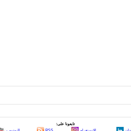
تابعونا على:
دإن
الانستغرام
RSS
اليوتيوب