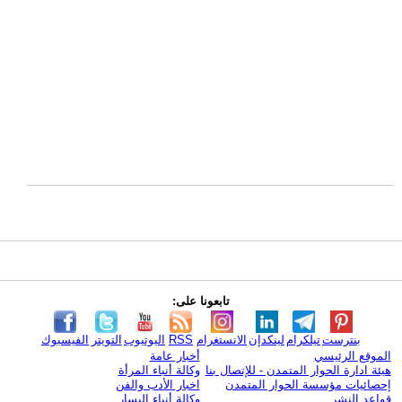
تابعونا على:
بنترست
تيلكرام
لينكدإن
الانستغرام
RSS
اليوتيوب
التويتر
الفيسبوك
الموقع الرئيسي
أخبار عامة
هيئة ادارة الحوار المتمدن - للإتصال بنا
وكالة أنباء المرأة
إحصائيات مؤسسة الحوار المتمدن
اخبار الأدب والفن
قواعد النشر
وكالة أنباء اليسار