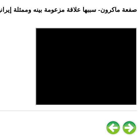
-صفعة ماكرون- سببها علاقة مزعومة بينه وممثلة إيراني