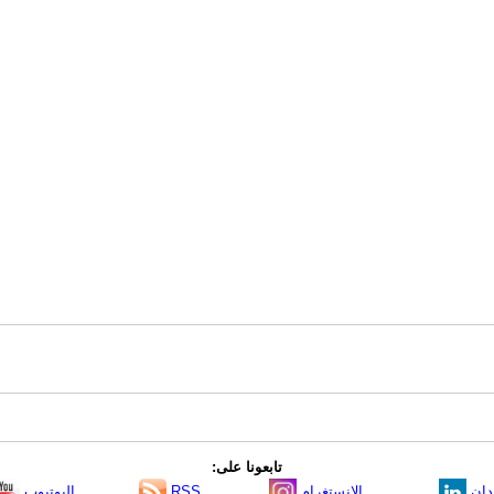
تابعونا على:
دإن
الانستغرام
RSS
اليوتيوب