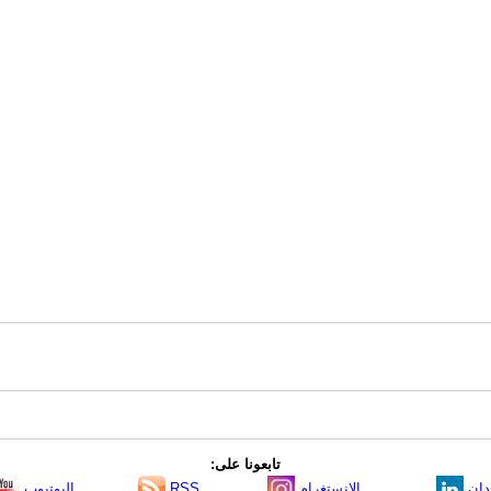
تابعونا على:
دإن
الانستغرام
RSS
اليوتيوب