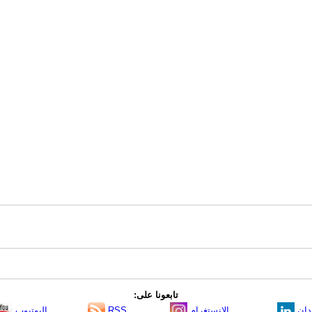
تابعونا على:
دإن
الانستغرام
RSS
اليوتيوب