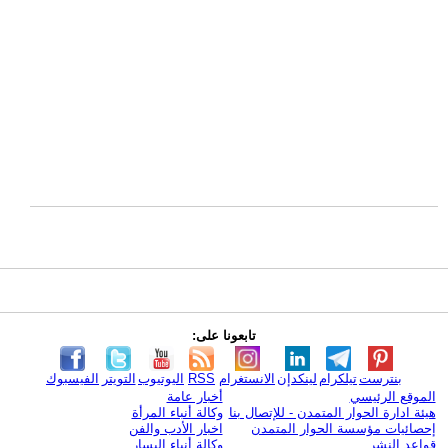
تابعونا على:
بنترست
تيلكرام
لينكدإن
الانستغرام
RSS
اليوتيوب
التويتر
الفيسبوك
الموقع الرئيسي
أخبار عامة
هيئة ادارة الحوار المتمدن - للإتصال بنا
وكالة أنباء المرأة
إحصائيات مؤسسة الحوار المتمدن
اخبار الأدب والفن
قواعد النشر
وكالة أنباء اليسار