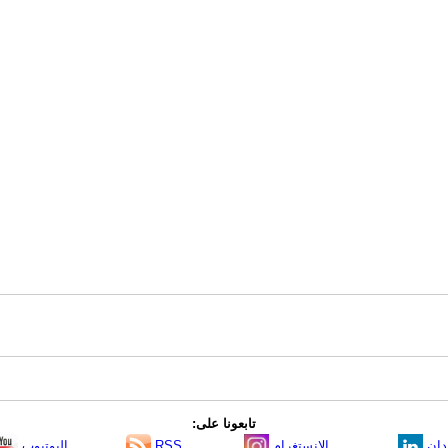
تابعونا على:
دإن
الانستغرام
RSS
اليوتيوب