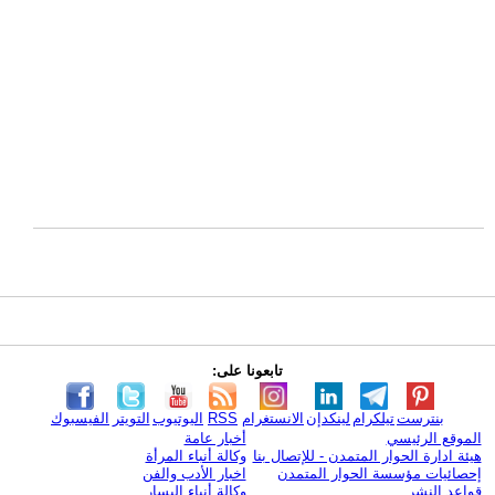
تابعونا على:
بنترست
تيلكرام
لينكدإن
الانستغرام
RSS
اليوتيوب
التويتر
الفيسبوك
الموقع الرئيسي
أخبار عامة
هيئة ادارة الحوار المتمدن - للإتصال بنا
وكالة أنباء المرأة
إحصائيات مؤسسة الحوار المتمدن
اخبار الأدب والفن
قواعد النشر
وكالة أنباء اليسار