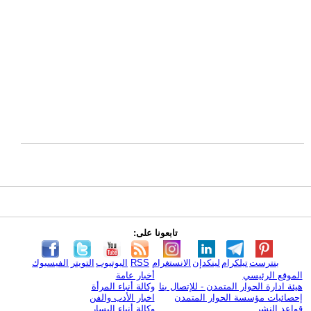
تابعونا على:
بنترست
تيلكرام
لينكدإن
الانستغرام
RSS
اليوتيوب
التويتر
الفيسبوك
الموقع الرئيسي
أخبار عامة
هيئة ادارة الحوار المتمدن - للإتصال بنا
وكالة أنباء المرأة
إحصائيات مؤسسة الحوار المتمدن
اخبار الأدب والفن
قواعد النشر
وكالة أنباء اليسار