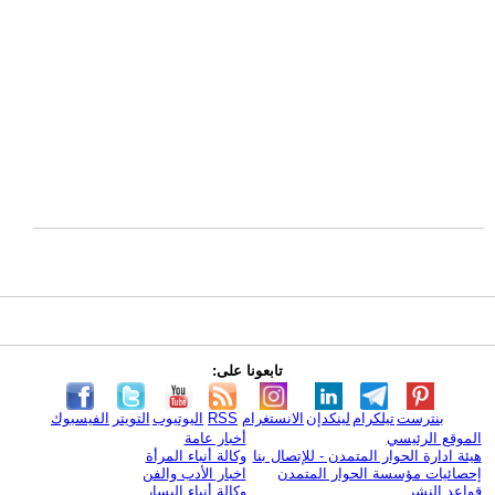
تابعونا على:
بنترست
تيلكرام
لينكدإن
الانستغرام
RSS
اليوتيوب
التويتر
الفيسبوك
الموقع الرئيسي
أخبار عامة
هيئة ادارة الحوار المتمدن - للإتصال بنا
وكالة أنباء المرأة
إحصائيات مؤسسة الحوار المتمدن
اخبار الأدب والفن
قواعد النشر
وكالة أنباء اليسار