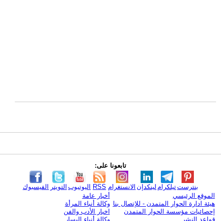
تابعونا على:
بنترست
تيلكرام
لينكدإن
الانستغرام
RSS
اليوتيوب
التويتر
الفيسبوك
الموقع الرئيسي
أخبار عامة
هيئة ادارة الحوار المتمدن - للإتصال بنا
وكالة أنباء المرأة
إحصائيات مؤسسة الحوار المتمدن
اخبار الأدب والفن
قواعد النشر
وكالة أنباء اليسار