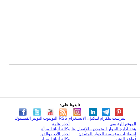
تابعونا على:
بنترست
تيلكرام
لينكدإن
الانستغرام
RSS
اليوتيوب
التويتر
الفيسبوك
الموقع الرئيسي
أخبار عامة
هيئة ادارة الحوار المتمدن - للإتصال بنا
وكالة أنباء المرأة
إحصائيات مؤسسة الحوار المتمدن
اخبار الأدب والفن
قواعد النشر
وكالة أنباء اليسار