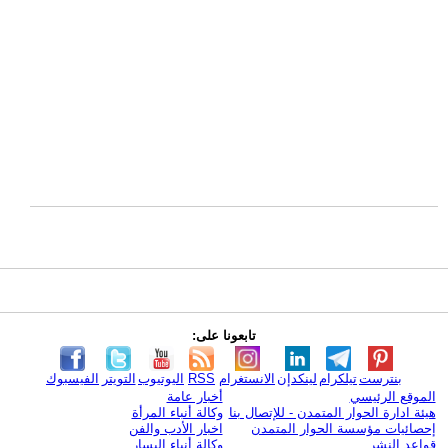
تابعونا على:
بنترست
تيلكرام
لينكدإن
الانستغرام
RSS
اليوتيوب
التويتر
الفيسبوك
الموقع الرئيسي
أخبار عامة
هيئة ادارة الحوار المتمدن - للإتصال بنا
وكالة أنباء المرأة
إحصائيات مؤسسة الحوار المتمدن
اخبار الأدب والفن
قواعد النشر
وكالة أنباء اليسار