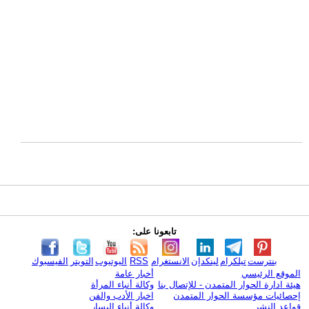
تابعونا على:
بنترست
تيلكرام
لينكدإن
الانستغرام
RSS
اليوتيوب
التويتر
الفيسبوك
الموقع الرئيسي
أخبار عامة
هيئة ادارة الحوار المتمدن - للإتصال بنا
وكالة أنباء المرأة
إحصائيات مؤسسة الحوار المتمدن
اخبار الأدب والفن
قواعد النشر
وكالة أنباء اليسار